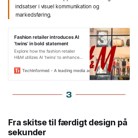
indsatser i visuel kommunikation og
markedsføring.
Fashion retailer introduces AI
‘twins’ in bold statement
Explore how the fashion retailer
H&M utilizes AI ‘twins’ to enhance
online shopping experiences and
engagement.
TechInformed - A leading media and marketing solutions pl
Fra skitse til færdigt design på
sekunder