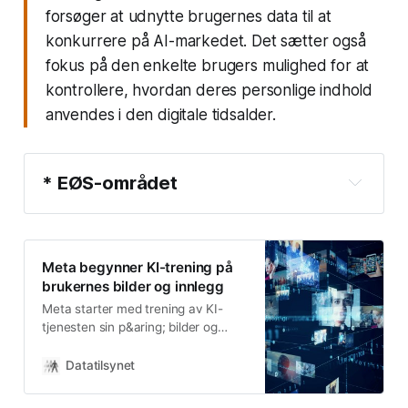
forsøger at udnytte brugernes data til at
konkurrere på AI-markedet. Det sætter også
fokus på den enkelte brugers mulighed for at
kontrollere, hvordan deres personlige indhold
anvendes i den digitale tidsalder.
* EØS-området
Det Europæiske Økonomiske 
Samarbejdsområde (
EØS
) blev etableret i 1994 
med henblik på at udvide EU's bestemmelser for 
Meta begynner KI-trening på
det indre marked til at omfatte landene i Det 
brukernes bilder og innlegg
Europæiske Frihandelsområde (EFTA). 
EØS
-
Meta starter med trening av KI-
parterne er Norge, Island og Liechtenstein.
tjenesten sin p&aring; bilder og
innlegg fra Facebook- og
Instagrambrukere i E&Oslash;S i
Datatilsynet
slutten av mai 2025. Her finner du
litt informasjon om hva dette