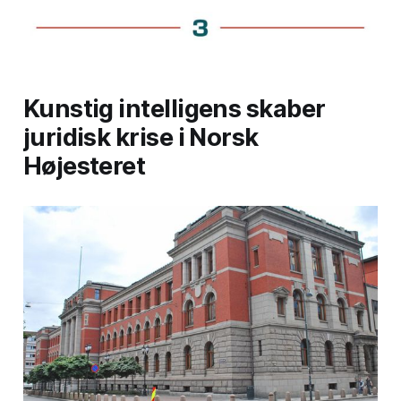
inneb&aelig;rer, hva du eventuelt
kan gj&oslash;re o …
Kunstig intelligens skaber
juridisk krise i Norsk
Højesteret