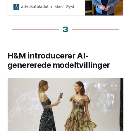
Advokatforeningens leder. Nå
advokatbladet
Maria Øyvindsdatter Robertsen
oppdaterer Høyesterett
advokatveiledningen.
H&M introducerer AI-
genererede modeltvillinger