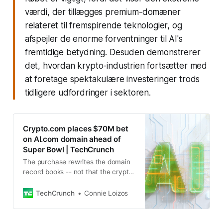
værdi, der tillægges premium-domæner
relateret til fremspirende teknologier, og
afspejler de enorme forventninger til AI's
fremtidige betydning. Desuden demonstrerer
det, hvordan krypto-industrien fortsætter med
at foretage spektakulære investeringer trods
tidligere udfordringer i sektoren.
Crypto.com places $70M bet
on AI.com domain ahead of
Super Bowl | TechCrunch
The purchase rewrites the domain
record books -- not that the crypto
industry has ever been accused of
restraint when it comes to
TechCrunch
Connie Loizos
spending.