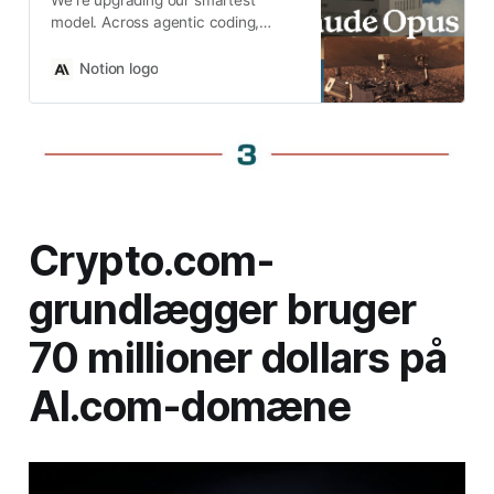
We’re upgrading our smartest
model. Across agentic coding,
computer use, tool use, search,
and finance, Opus 4.6 is an
Notion logo
industry-leading model, often by
wide margin.
Crypto.com-
grundlægger bruger
70 millioner dollars på
AI.com-domæne