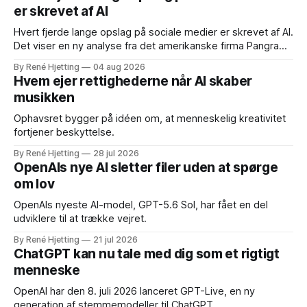
er skrevet af AI
Hvert fjerde lange opslag på sociale medier er skrevet af AI.
Det viser en ny analyse fra det amerikanske firma Pangram,
som har gennemgået over en million opslag på LinkedIn,
By René Hjetting
04 aug 2026
X/Twitter, Reddit, Medium og Substack siden april 2026.
Hvem ejer rettighederne når AI skaber
musikken
Ophavsret bygger på idéen om, at menneskelig kreativitet
fortjener beskyttelse.
By René Hjetting
28 jul 2026
OpenAIs nye AI sletter filer uden at spørge
om lov
OpenAIs nyeste AI-model, GPT-5.6 Sol, har fået en del
udviklere til at trække vejret.
By René Hjetting
21 jul 2026
ChatGPT kan nu tale med dig som et rigtigt
menneske
OpenAI har den 8. juli 2026 lanceret GPT-Live, en ny
generation af stemmemodeller til ChatGPT.