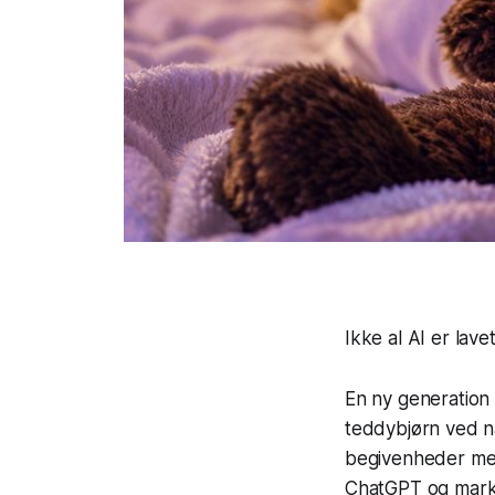
Ikke al AI er lave
En ny generation 
teddybjørn ved 
begivenheder med 
ChatGPT og marked