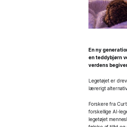
En ny generatio
en teddybjørn v
verdens begiven
Legetøjet er dre
lærerigt alternati
Forskere fra Curt
forskellige AI-le
legetøjet mennesk
følelse af tillid