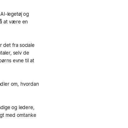
 AI-legetøj og
på at være en
 det fra sociale
aler, selv de
ørns evne til at
ndler om, hvordan
dige og ledere,
brugt med omtanke