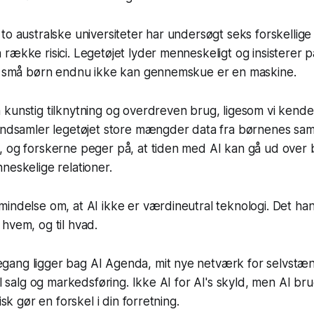
to australske universiteter har undersøgt seks forskellige
række risici. Legetøjet lyder menneskeligt og insisterer 
et små børn endnu ikke kan gennemskue er en maskine.
kunstig tilknytning og overdreven brug, ligesom vi kender
indsamler legetøjet store mængder data fra børnenes samt
 og forskerne peger på, at tiden med AI kan gå ud over b
neskelige relationer.
indelse om, at AI ikke er værdineutral teknologi. Det ha
hvem, og til hvad.
ang ligger bag AI Agenda, mit nye netværk for selvstæn
til salg og markedsføring. Ikke AI for AI's skyld, men AI 
isk gør en forskel i din forretning.