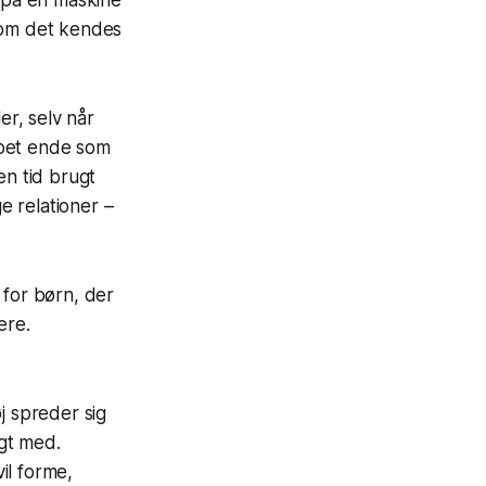
esom det kendes
r, selv når
ppet ende som
en tid brugt
e relationer –
 for børn, der
ere.
øj spreder sig
lgt med.
il forme,