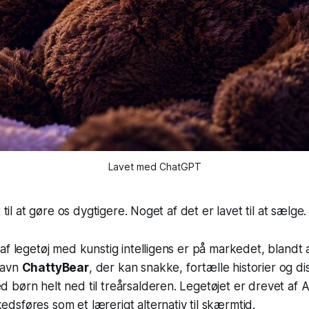
Lavet med ChatGPT
t til at gøre os dygtigere. Noget af det er lavet til at sælge.
af legetøj med kunstig intelligens er på markedet, blandt
navn
ChattyBear
, der kan snakke, fortælle historier og d
børn helt ned til treårsalderen. Legetøjet er drevet af 
sføres som et lærerigt alternativ til skærmtid.