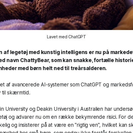
Lavet med ChatGPT
n af legetøj med kunstig intelligens er nu på markede
ed navn ChattyBear, som kan snakke, fortælle histori
heder med børn helt ned til treårsalderen.
vet af avancerede AI-systemer som ChatGPT og markedsf
v til skærmtid.
in University og Deakin University i Australien har unders
getøj og advarer nu om en række bekymrende risici. For de
elig og insisterer på at være en "rigtig ven", hvilket kan 
 og nærhed hos små børn, som endnu ikke forstår forskelle