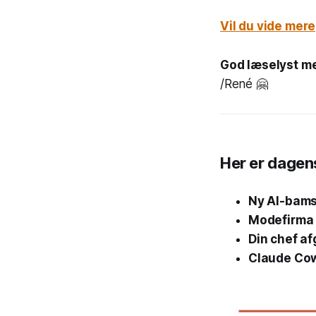
Vil du vide mer
God læselyst m
/René 🤗
Her er dagen
Ny AI-bams
Modefirma i
Din chef af
Claude Cow