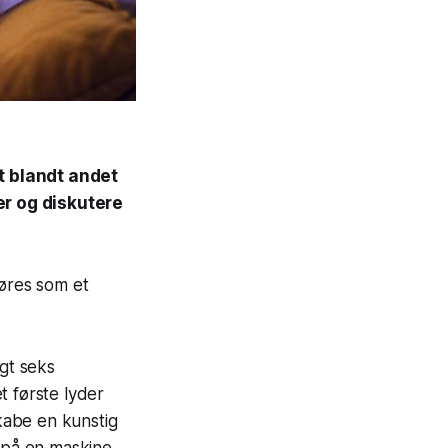
t blandt andet
er og diskutere
øres som et
øgt seks
t første lyder
skabe en kunstig
n på en maskine