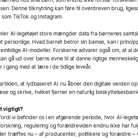
sen. Denne tilknytning kan føre til overdreven brug, lig
r som TikTok og Instagram.
ler AI-legetøjet store mængder data fra børnenes samtale
 personlige. Hvad barnet betror sin bamse, kan i princi
fremtidige AI-modeller. Forskerne advarer også om, at al d
n gå ud over børns evne til at danne rigtige menneskelig
 i gang med at lære i de tidlige leveår.
rtiklen, at lydbaseret AI nu åbner den digitale verden op
se og skrive, hvilket fjerner en naturlig beskyttelsesbarri
t vigtigt?
, fordi vi befinder os i en afgørende periode, hvor AI-leget
forskning, regulering og forældreviden endnu ikke har fu
der træffes nu – af producenter, politikere og forældre – v