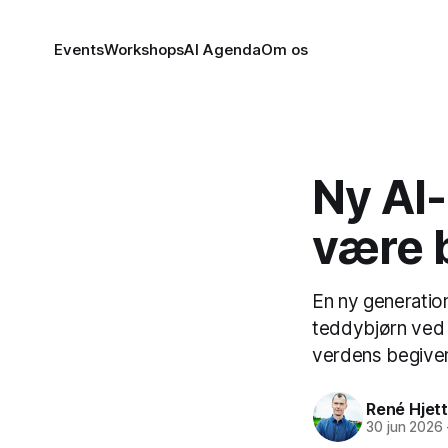
Events
Workshops
AI Agenda
Om os
Ny AI-
være 
En ny generation
teddybjørn ved 
verdens begiven
René Hjett
30 jun 2026