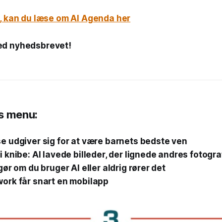
e, kan du læse om AI Agenda her
ed nyhedsbrevet!
s menu:
e udgiver sig for at være barnets bedste ven
 knibe: AI lavede billeder, der lignede andres fotogra
gør om du bruger AI eller aldrig rører det
ork får snart en mobilapp