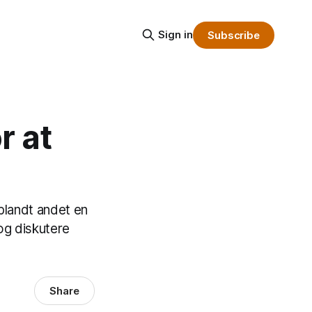
Sign in
Subscribe
r at
 blandt andet en
og diskutere
Share